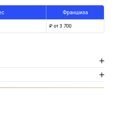
ес
Франшиза
₽ от 3 700