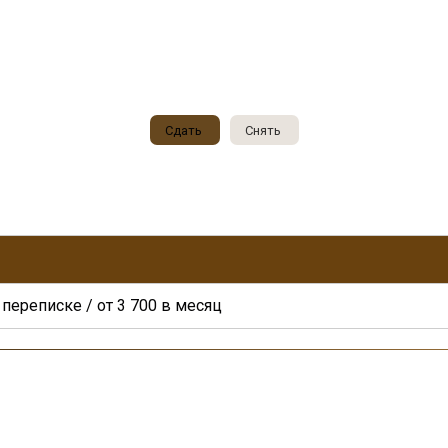
ам
цены на объект
Сдать
Снять
переписке / от 3 700 в месяц