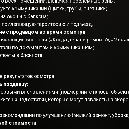
то всех помещений, включая проблемные зоны;
йте коммуникации (щитки, трубы, счётчики);
из окон и с балкона;
е прилегающую территорию и подъезд.
е с продавцом во время осмотра:
очняющие вопросы («Когда делали ремонт?», «Меняли
етали по документам и коммуникациям;
тветы в блокноте.
е результатов осмотра
ь продавцу:
первыми впечатлениями (подчеркните плюсы объекта
жите на недостатки, которые могут повлиять на скор
рекомендации по улучшению (мелкий ремонт, уборка,
ной стоимости: