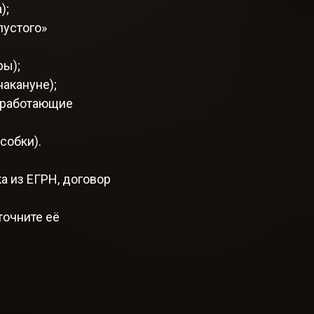
);
пустого»
ры);
накануне);
неработающие
собки).
 из ЕГРН, договор
точните её