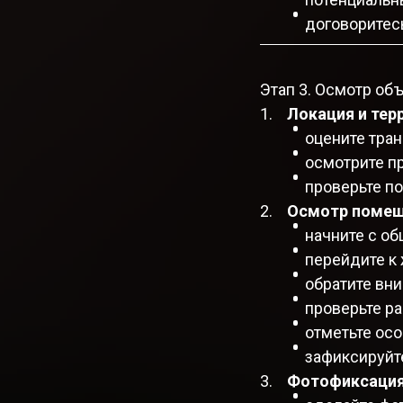
договоритесь
Этап 3. Осмотр об
Локация и тер
оцените тран
осмотрите п
проверьте по
Осмотр помещ
начните с об
перейдите к 
обратите вни
проверьте ра
отметьте ос
зафиксируйте
Фотофиксация