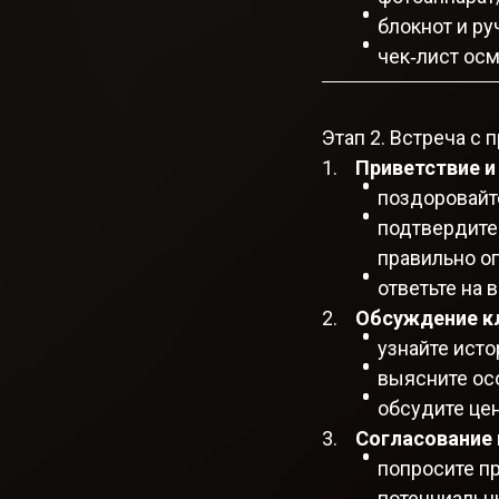
блокнот и ру
чек‑лист осм
Этап 2. Встреча с
Приветствие и
поздоровайте
подтвердите
правильно оп
ответьте на 
Обсуждение к
узнайте исто
выясните ос
обсудите цен
Согласование 
попросите п
потенциальн