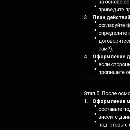
на основе ос
приведите п
План действий
согласуйте 
определите 
договоритес
сам?).
Оформление д
если стороны
пропишите об
Этап 5. После осм
Оформление м
составьте по
внесите дан
подготовьте