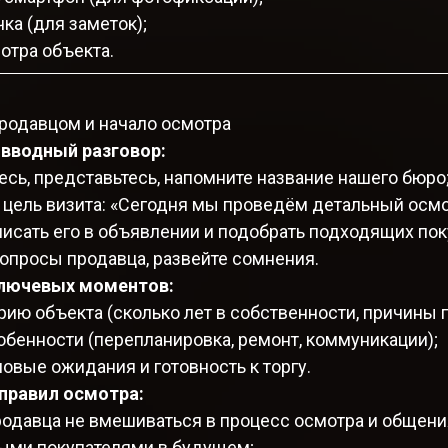
чка (для заметок);
отра объекта.
 продавцом и начало осмотра
 вводный разговор:
сь, представьтесь, напомните название нашего бюро
 цель визита: «Сегодня мы проведём детальный осмо
исать его в объявлении и подобрать подходящих пок
вопросы продавца, развейте сомнения.
лючевых моментов:
рию объекта (сколько лет в собственности, причины 
обенности (перепланировка, ремонт, коммуникации);
овые ожидания и готовность к торгу.
правил осмотра:
родавца не вмешиваться в процесс осмотра и общени
ыми покупателями в будущем;