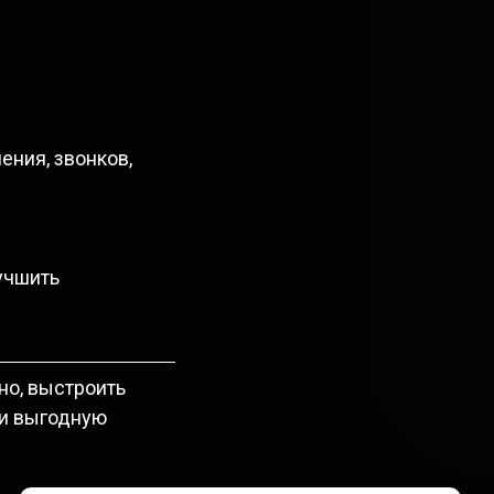
ения, звонков,
учшить
но, выстроить
 и выгодную