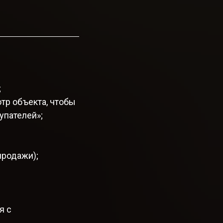
;
тр объекта, чтобы
упателей»;
продажи);
я с