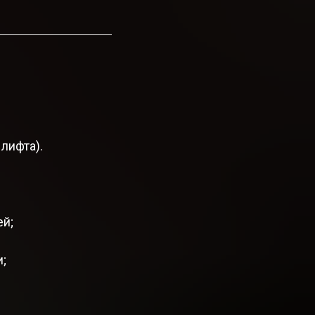
лифта).
ей;
;