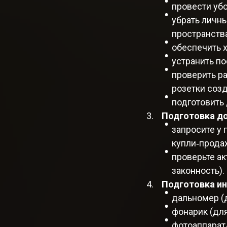
провести убо
убрать личн
пространства
обеспечить 
устранить по
проверить р
розетки созд
подготовить 
Подготовка д
запросите у
купли‑продажи
проверьте ак
законность).
Подготовка ин
дальномер (
фонарик (для
фотоаппарат