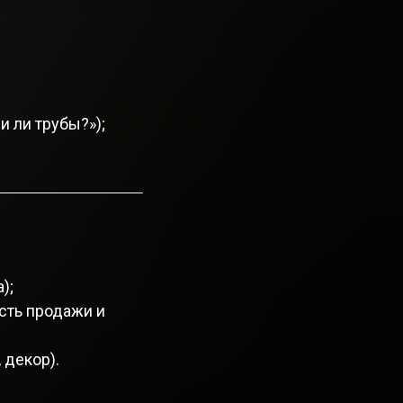
 ли трубы?»);
);
ость продажи и
 декор).