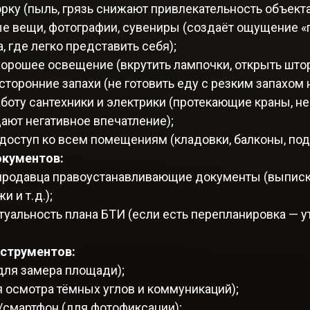
рку (пыль, грязь снижают привлекательность объекта
ые вещи, фотографии, сувениры (создаёт ощущение «
, где легко представить себя);
хорошее освещение (вкрутить лампочки, открыть што
сторонние запахи (не готовить еду с резким запахом 
аботу сантехники и электрики (протекающие краны, 
ают негативное впечатление);
доступ ко всем помещениям (кладовки, балконы, под
окументов:
 продавца правоустанавливающие документы (выписка
 и т. д.);
туальность плана БТИ (если есть перепланировка — у
струментов:
для замера площади);
 осмотра тёмных углов и коммуникаций);
/смартфон (для фотофиксации);