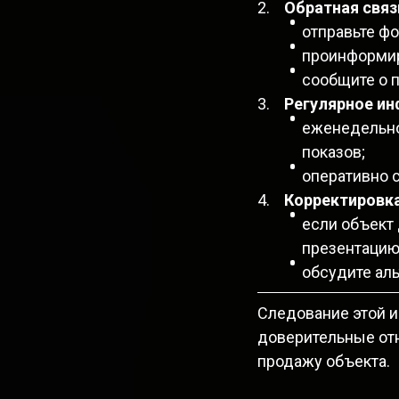
Обратная связ
отправьте фо
проинформир
сообщите о п
Регулярное и
еженедельно
показов;
оперативно 
Корректировка
если объект 
презентацию
обсудите аль
Следование этой и
доверительные от
продажу объекта.