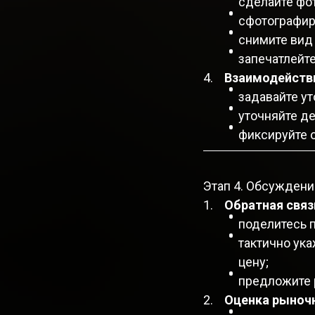
сделайте фо
сфотографиру
снимите вид 
запечатлейт
Взаимодействи
задавайте ут
уточняйте д
фиксируйте о
Этап 4. Обсуждени
Обратная связ
поделитесь 
тактично ука
цену;
предложите 
Оценка рыноч